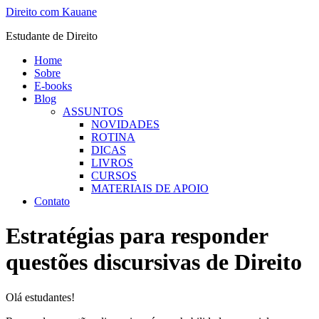
Ir
Direito com Kauane
para
Estudante de Direito
o
conteúdo
Home
Sobre
E-books
Blog
ASSUNTOS
NOVIDADES
ROTINA
DICAS
LIVROS
CURSOS
MATERIAIS DE APOIO
Contato
Estratégias para responder
questões discursivas de Direito
Olá estudantes!