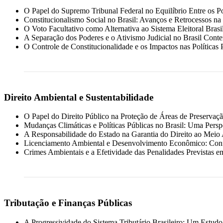
O Papel do Supremo Tribunal Federal no Equilíbrio Entre os P
Constitucionalismo Social no Brasil: Avanços e Retrocessos na 
O Voto Facultativo como Alternativa ao Sistema Eleitoral Brasi
A Separação dos Poderes e o Ativismo Judicial no Brasil Con
O Controle de Constitucionalidade e os Impactos nas Políticas 
Direito Ambiental e Sustentabilidade
O Papel do Direito Público na Proteção de Áreas de Preservaç
Mudanças Climáticas e Políticas Públicas no Brasil: Uma Perspe
A Responsabilidade do Estado na Garantia do Direito ao Meio
Licenciamento Ambiental e Desenvolvimento Econômico: Confl
Crimes Ambientais e a Efetividade das Penalidades Previstas e
Tributação e Finanças Públicas
A Progressividade do Sistema Tributário Brasileiro: Um Estudo