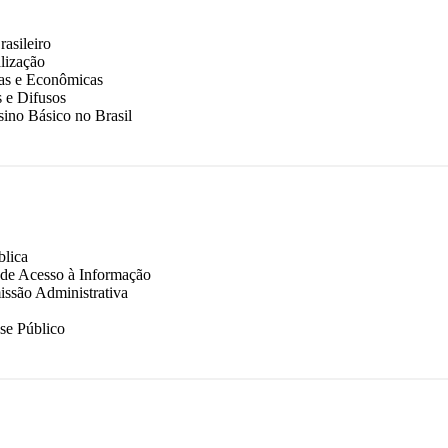
asileiro
alização
cas e Econômicas
s e Difusos
sino Básico no Brasil
blica
 de Acesso à Informação
ssão Administrativa
se Público