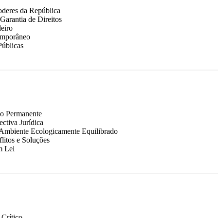
oderes da República
Garantia de Direitos
leiro
temporâneo
Públicas
ão Permanente
ctiva Jurídica
 Ambiente Ecologicamente Equilibrado
itos e Soluções
m Lei
 Crítico